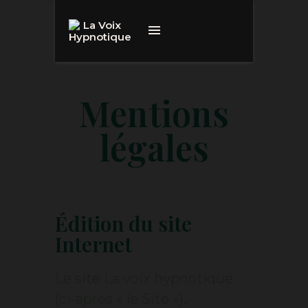
Mentions
légales
Édition du site
Internet
Le site La voix hypnotique
(ci-après « le Site »),